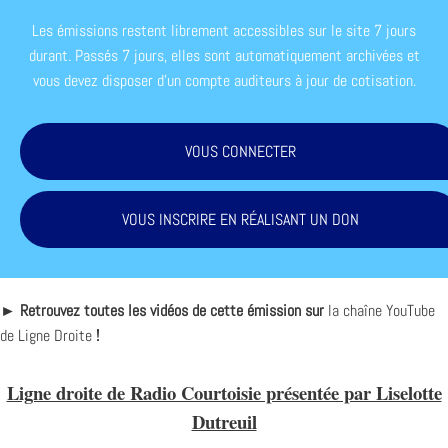
Les émissions restent librement accessibles sur le site 7 jours
durant. Passés 7 jours, elles sont automatiquement archivées et
vous devez disposer d'un compte auditeurs à jour de cotisation.
VOUS CONNECTER
VOUS INSCRIRE EN RÉALISANT UN DON
► Retrouvez toutes les vidéos de cette émission sur
la chaîne YouTube
de Ligne Droite
!
Ligne droite de Radio Courtoisie présentée par Liselotte
Dutreuil