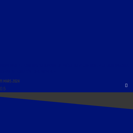
PROMENADE ET FLÂNERIES AU DOMAINE DE POÉSIE DU 21 JUIN 1996 : « LA COUR ANGLAISE,
ROMAN DE FLORA CÈS ; DES POÈMES »
11 MARS 2024