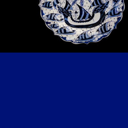
LIBRE JOURNAL DES HISTOIRES DE L’ART ET DU PATRIMOINE – L’ART À BÂTONS ROMPUS DU