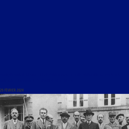
FRANÇAIS MON BEAU SOUCI DU 26 FÉVRIER 2024 : « LA VIE PARISIENNE AU TEMPS DES
GONCOURT ; HOMMAGE À L’ÉCRIVAIN ALFRED EIBEL »
26 FÉVRIER 2024