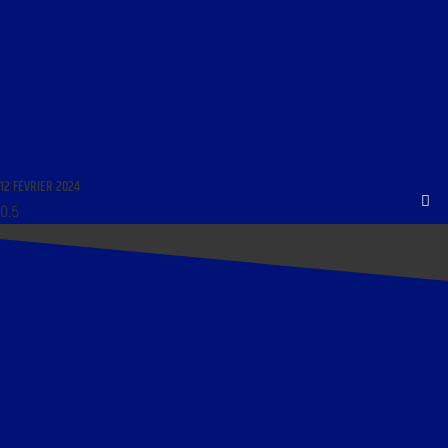
LIBRE JOURNAL DU LUNDI SOIR 1/2 DU 12 FÉVRIER 2024 : « LE RENDEZ-VOUS POLITIQUE DE
LA RÉINFORMATION »
12 FÉVRIER 2024