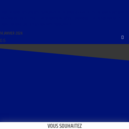
LIBRE JOURNAL DES AMITIÉS FRANÇAISES DU 14 JANVIER 2024 : « LES COLONNES INFERNALES,
UN GÉNOCIDE VOULU PAR LE GOUVERNEMENT RÉVOLUTIONNAIRE ; LA LIBÉRATION DE LA
CORSE EN 1943, UNE OPÉRATION 100% FRANÇAISE »
14 JANVIER 2024
VOUS SOUHAITEZ