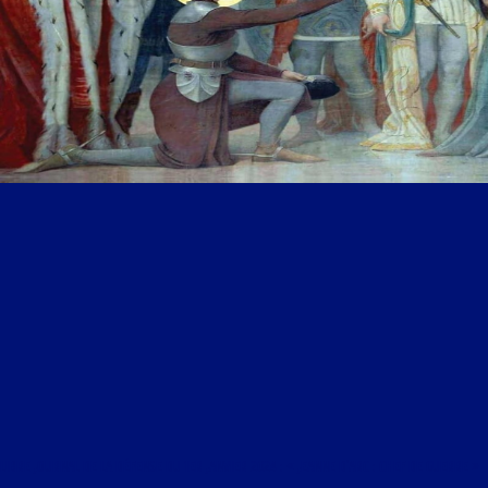
LIBRE JOURNAL DE LA DÉFENSE DU 1ER JANVIER 2024 : « JEANNE D’ARC : CHEF DE GUERRE »