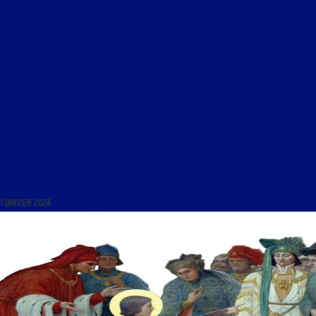
PROMENADE ET FLÂNERIES AU DOMAINE DE POÉSIE DU 8 NOVEMBRE 1996 : « CRÉATIONS
ENFANTINES À L’ÉCOLE ; DEUX SONNETS ; SAINT LOUIS »
1 JANVIER 2024