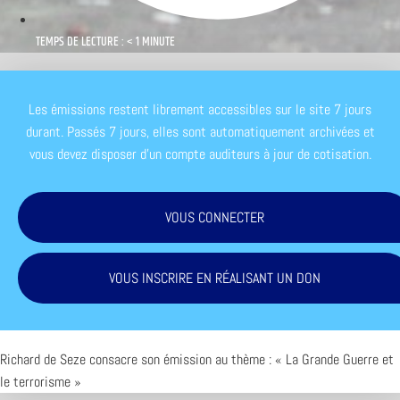
TEMPS DE LECTURE : < 1 MINUTE
Les émissions restent librement accessibles sur le site 7 jours
durant. Passés 7 jours, elles sont automatiquement archivées et
vous devez disposer d'un compte auditeurs à jour de cotisation.
VOUS CONNECTER
VOUS INSCRIRE EN RÉALISANT UN DON
Richard de Seze consacre son émission au thème : « La Grande Guerre et
le terrorisme »