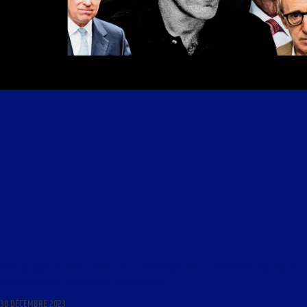
LIBRE JOURNAL DE PASCAL LASSALLE DU 30 DÉCEMBRE 2023 : « JEFFREY EPSTEIN, OGRE ET
POURVOYEUR DE L’HYPER CLASSE MONDIALISÉE »
30 DÉCEMBRE 2023