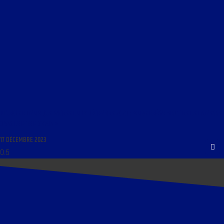
LITURGIE ET MUSIQUE SACRÉE DU 17 DÉCEMBRE 2023 : « UNE BRÈVE HISTOIRE DE LA MESSE
DANS LE RITE ROMAIN »
17 DÉCEMBRE 2023