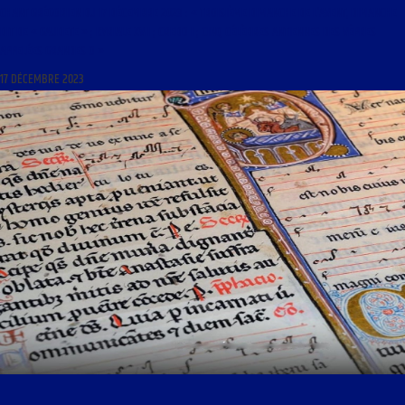
CHANT GRÉGORIEN DU 17 DÉCEMBRE 2023 : « TROISIÈME DIMANCHE DE L’AVENT, DIMANCHE
DIT DE « GAUDETE » ; KYRIALE XVII ; CREDO I ; CINQ CÉLÈBRES ANTIENNES DES VÊPRES
APPELÉES GRANDES O »
17 DÉCEMBRE 2023