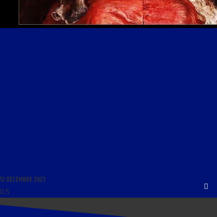
LIBRE JOURNAL DE LA NOUVELLE DROITE DU 12 DÉCEMBRE 2023 : « 50 ANS DE NOUVELLE
DROITE – LES PAPES DE VATICAN II SONT-ILS HÉRÉTIQUES ? »
12 DÉCEMBRE 2023