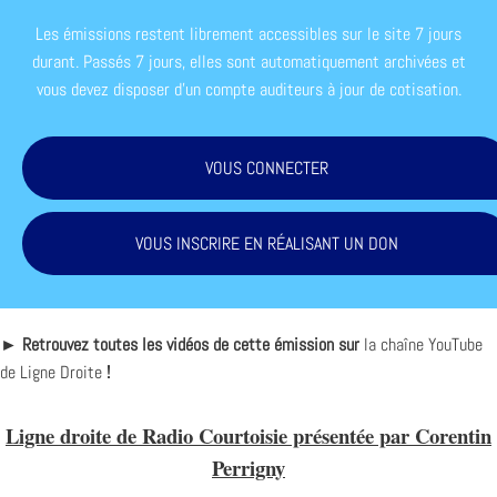
Les émissions restent librement accessibles sur le site 7 jours
durant. Passés 7 jours, elles sont automatiquement archivées et
vous devez disposer d'un compte auditeurs à jour de cotisation.
VOUS CONNECTER
VOUS INSCRIRE EN RÉALISANT UN DON
► Retrouvez toutes les vidéos de cette émission sur
la chaîne YouTube
de Ligne Droite
!
Ligne droite de Radio Courtoisie présentée par Corentin
Perrigny