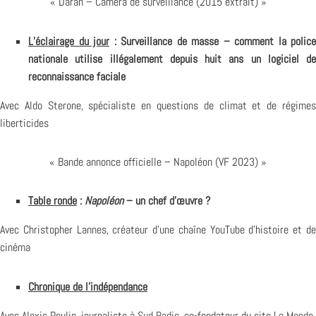
« Daran – Caméra de surveillance (2015 extrait) »
L’éclairage du jour
: Surveillance de masse – comment la police
nationale utilise illégalement depuis huit ans un logiciel de
reconnaissance faciale
Avec Aldo Sterone, spécialiste en questions de climat et de régimes
liberticides
« Bande annonce officielle – Napoléon (VF 2023) »
Table ronde
:
Napoléon
– un chef d’œuvre ?
Avec Christopher Lannes, créateur d’une chaîne YouTube d’histoire et de
cinéma
Chronique de l’indépendance
Avec Alexis Poulin, journaliste à
Sud Radio
, co-fondateur du site
Le Monde