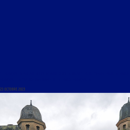
LE FRANÇAIS EN PARTAGE DU 23 OCTOBRE 2023 : « NOUVELLES DU COMBAT POUR LA LANGUE
FRANÇAISE : LA CITÉ INTERNATIONALE DE LA LANGUE FRANÇAISE »
23 OCTOBRE 2023