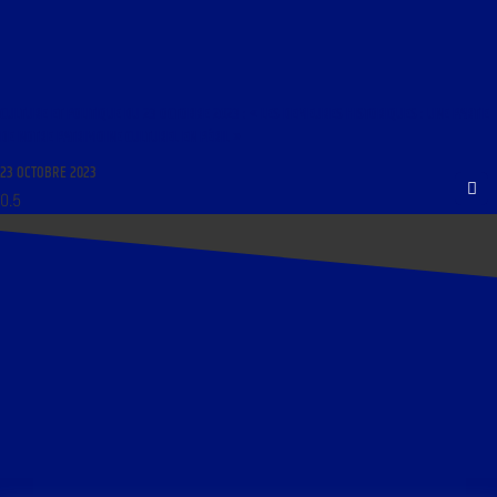
CULTURE ET POLITIQUE DU 23 OCTOBRE 2023 : « LES DEMEURES HISTORIQUES : UNE PARTIE
DE NOTRE PATRIMOINE CULTUREL EN PÉRIL »
23 OCTOBRE 2023