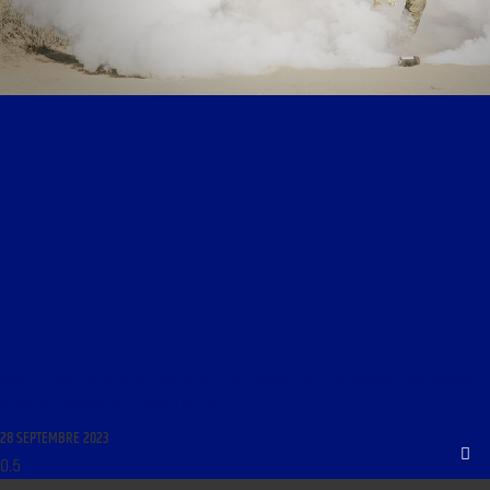
LIBRE JOURNAL DE LA SOUVERAINETÉ DU 28 SEPTEMBRE 2023 : « UKRAINE, HAUT-KARABAKH,
MENACES TERRORISTES… POINT D’ACTUALITÉ »
28 SEPTEMBRE 2023