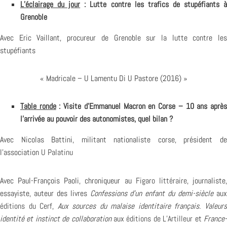
L’éclairage du jour
: Lutte contre les trafics de stupéfiants 
Grenoble
Avec Eric Vaillant, procureur de Grenoble sur la lutte contre les
stupéfiants
« Madricale – U Lamentu Di U Pastore (2016) »
Table ronde
: Visite d’Emmanuel Macron en Corse – 10 ans aprè
l’arrivée au pouvoir des autonomistes, quel bilan ?
Avec Nicolas Battini, militant nationaliste corse, président de
l’association
U Palatinu
Avec Paul-François Paoli, chroniqueur au
Figaro littéraire
, journaliste
essayiste, auteur des livres
Confessions d’un enfant du demi-siècle
au
éditions du Cerf
,
Aux sources du malaise identitaire français. Valeur
identité et instinct de collaboration
aux
éditions de L’Artilleur
et
France