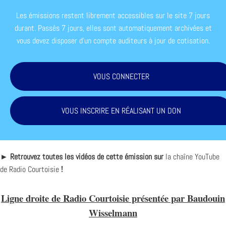
Les émissions restent librement accessibles sur le site 7 jours
durant. Passés 7 jours, elles sont automatiquement archivées et
vous devez disposer d'un compte auditeurs à jour de cotisation.
VOUS CONNECTER
VOUS INSCRIRE EN RÉALISANT UN DON
► Retrouvez toutes les vidéos de cette émission sur
la chaîne YouTube
de Radio Courtoisie
!
Ligne droite de Radio Courtoisie présentée par Baudouin
Wisselmann