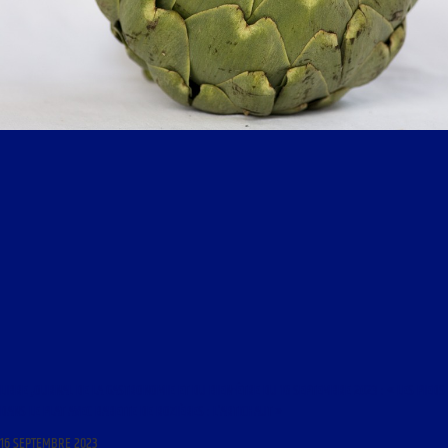
LIBRE JOURNAL DE LA GASTRONOMIE ET DU BIEN-ÊTRE DU 16 SEPTEMBRE 2023 : « LES PIEDS
DANS LE PLAT AVEC BABETTE DE ROZIÈRES : L’ARTICHAUT »
16 SEPTEMBRE 2023