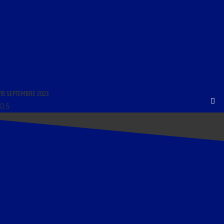
LIBRE JOURNAL DE LA JEUNESSE DU 16 SEPTEMBRE 2023 : « DISCUSSION AUTOUR DE LA
QUESTION DE LA FRANC-MAÇONNERIE »
16 SEPTEMBRE 2023