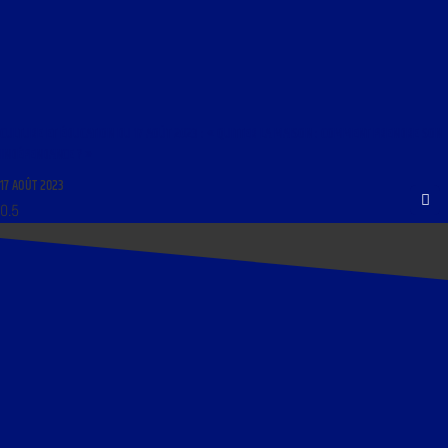
CULTURE ET ÉDUCATION DU 17 AOÛT 2023 : « QUITTER LA MAISON : COMMENT PRENDRE SON
INDÉPENDANCE ? »
17 AOÛT 2023