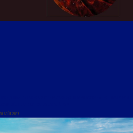
LIBRE JOURNAL DE LA RÉSISTANCE FRANÇAISE 2/2 DU 16 AOÛT 2023 : « LES MORALISTES DU
GRAND SIÈCLE : LA BRUYÈRE, LES CARACTÈRES »
16 AOÛT 2023