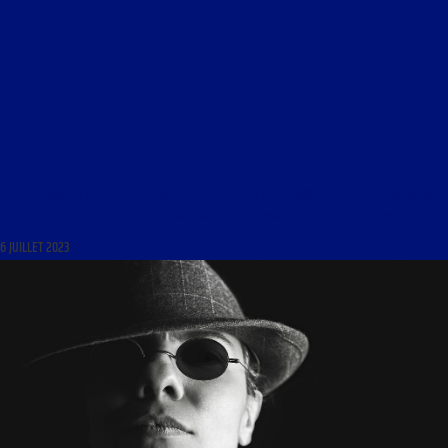
LIBRE JOURNAL D’AUDE DE KERROS DU 6 JUILLET 2023 : « LE LIVRE DE CHRISTINE SOURGINS
SORT EN POCHE ; MARIE NOËLLE TRANCHANT RECOMMANDE LES FILMS DE L’ÉTÉ »
6 JUILLET 2023