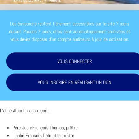
TEMPS DE LECTURE : < 1 MINUTE
Les émissions restent librement accessibles sur le site 7 jours
durant. Passés 7 jours, elles sont automatiquement archivées et
vous devez disposer d'un compte auditeurs à jour de cotisation.
VOUS CONNECTER
VOUS INSCRIRE EN RÉALISANT UN DON
L’abbé Alain Lorans reçoit :
Père Jean-François Thomas, prêtre
L’abbé François Delmotte, prêtre