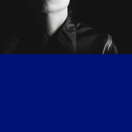
LIBRE JOURNAL DE LA SOUVERAINETÉ DU 6 JUILLET 2023 : « RICHARD SORGE OU L’ART DE