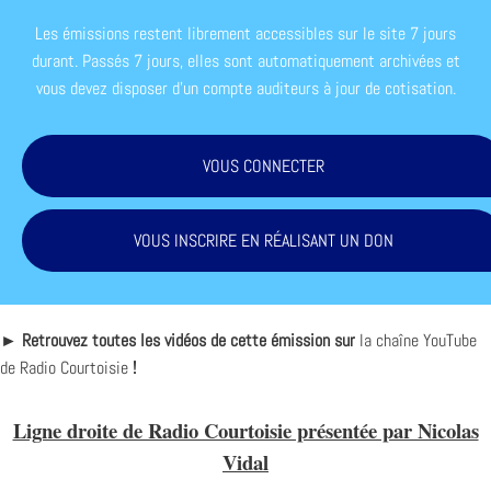
Les émissions restent librement accessibles sur le site 7 jours
durant. Passés 7 jours, elles sont automatiquement archivées et
vous devez disposer d'un compte auditeurs à jour de cotisation.
VOUS CONNECTER
VOUS INSCRIRE EN RÉALISANT UN DON
► Retrouvez toutes les vidéos de cette émission sur
la chaîne YouTube
de Radio Courtoisie
!
Ligne droite de Radio Courtoisie présentée par Nicolas
Vidal