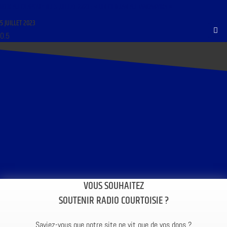
VOIX AU CHAPITRE DU 5 JUILLET 2023 : « UN CHOUAN AU TANGANYIKA »
5 JUILLET 2023
VOUS SOUHAITEZ
SOUTENIR RADIO COURTOISIE ?
Saviez-vous que notre site ne vit que de vos dons ?