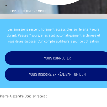
TEMPS DE LECTURE : < 1 MINUTE
Les émissions restent librement accessibles sur le site 7 jours
durant. Passés 7 jours, elles sont automatiquement archivées et
vous devez disposer d'un compte auditeurs à jour de cotisation.
VOUS CONNECTER
VOUS INSCRIRE EN RÉALISANT UN DON
Pierre-Alexandre Bouclay reçoit :