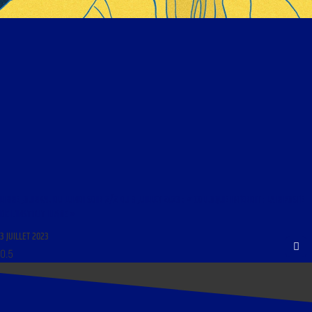
LIBRE JOURNAL DU LUNDI SOIR 2/2 DU 3 JUILLET 2023 : « COLLOQUE INTERDIT : LA RIPOSTE
DE L’INSTITUT ILIADE »
3 JUILLET 2023