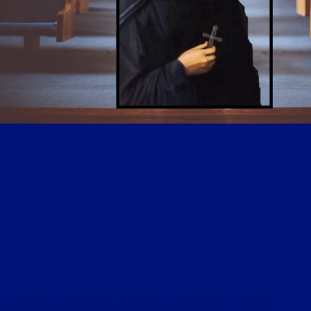
LE SAINT DU JOUR DU 25 MAI 2014 : « SAINTE MARIE MADELEINE-SOPHIE BARAT »