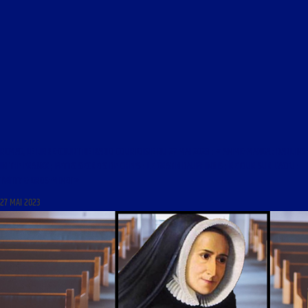
RCMAG, LE LIBRE-COURT DE RADIO COURTOISIE DU 27 MAI 2023 : « ANIME-MANGA : DARLING
IN THE FRANXX ; PETITS SECRETS DE CHEFS : LE GRATIN DAUPHINOIS ; RETOUR SUR L’ACTU :
TWITTY & GROS-MINET »
27 MAI 2023