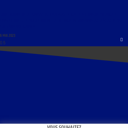
LIBRE JOURNAL DE LA JEUNESSE DU 6 MAI 2023 : « QUELLE ALTERNATIVE POLITIQUE ?
L’ANGLETERRE ET LE PROCHE-ORIENT ; LE COLLOQUE INTERNATIONAL AU CHÂTEAU DE PAU
SUR SÉBASTIEN DURAN »
6 MAI 2023
VOUS SOUHAITEZ