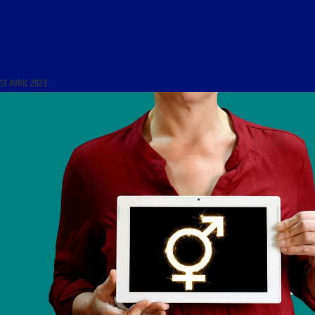
LIBRE JOURNAL DES TRADITIONS DU 13 AVRIL 2023 : « ANTHÈSES POÉTIQUES ; LE SPECTACLE
UTRIQUE FIDELIS ; L’AUTORITÉ : DU POUVOIR À LA LÉGITIMITÉ ; LA PENSÉE DE SAINT THOMAS
D’AQUIN »
13 AVRIL 2023