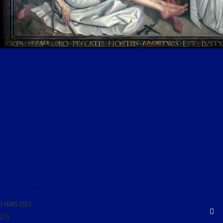
LES MARDIS DE LA MÉMOIRE DU 7 MARS 2023 : « COLLOQUE ET SOIRÉE DÉBAT DU CIELT ; LE
LINCEUL DU SAINT-SUAIRE AU DÉFI DE LA SCIENCE »
7 MARS 2023