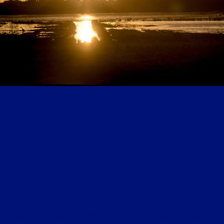
LES MARDIS DE LA MÉMOIRE DU 21 FÉVRIER 2023 : « LA VENDÉE, MORTE OU RESSUSCITÉE