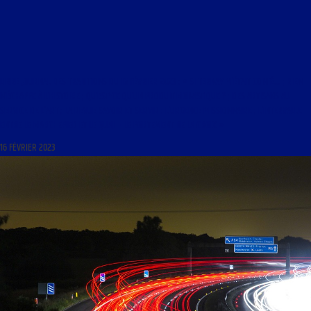
LIBRE JOURNAL DES TRADITIONS DU 16 FÉVRIER 2023 : « SI TERNAY M’ÉTAIT CONTÉ… ; RIEN
N’ÉCHAPPE À L’HISTOIRE ; QU’EST-CE QU’UN PRODUIT MONASTIQUE ? ; DES ARTISANS AU
SERVICE DE L’ART ; LA REVUE SAVOIR ET SERVIR : L’URGENCE MISSIONNAIRE ; L’INTERVALLE
ENTRE LE MARCHEPIED ET LE QUAI – LE PORTEMENT DE LA CROIX »
16 FÉVRIER 2023