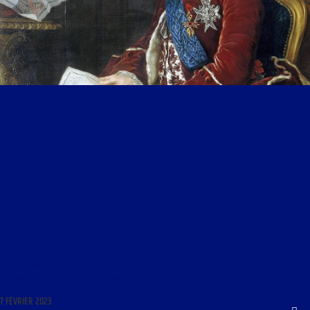
LES MARDIS DE LA MÉMOIRE DU 7 FÉVRIER 2023 : « LOUIS XV, L’EXPOSITION DE VERSAILLES,
UNE APPROCHE RENOUVELÉE DU ROI ? »
7 FÉVRIER 2023