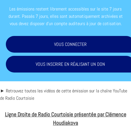
Les émissions restent librement accessibles sur le site 7 jours
durant. Passés 7 jours, elles sont automatiquement archivées et
vous devez disposer d'un compte auditeurs à jour de cotisation.
VOUS CONNECTER
VOUS INSCRIRE EN RÉALISANT UN DON
► Retrouvez toutes les vidéos de cette émission sur
la chaîne YouTube
de Radio Courtoisie
Ligne Droite de Radio Courtoisie présentée par Clémence
Houdiakova