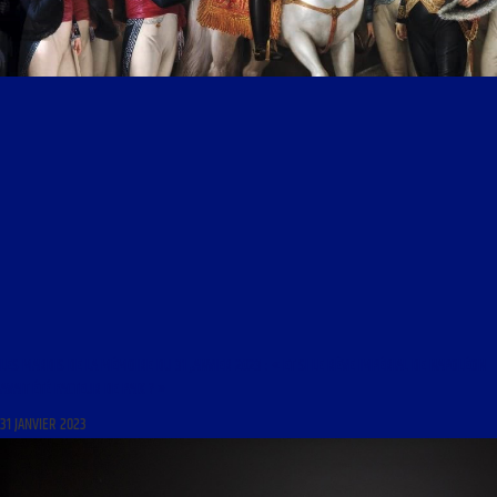
LES MARDIS DE LA MÉMOIRE DU 31 JANVIER 2023 : « ET SI LE RÊVE IMPÉRIAL DE NAPOLÉON
AVAIT ÉTÉ FACTEUR DE PAIX ? »
31 JANVIER 2023