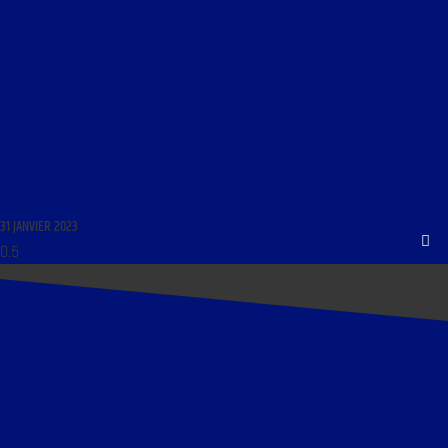
LIBRE JOURNAL DE LA VIE FRANÇAISE DU 31 JANVIER 2023 : « LA MINUTE GOURMANDE : À
L’OCCASION DE SON 150E ANNIVERSAIRE – LA GASTRONOMIE À L’ÉPOQUE DE NAPOLÉON III ; LE
LIVRE DU MOIS ; LE PURGATOIRE EXISTE-T-IL ? ; LA RETRAITE NE PASSERA PAS ; SAUVONS NOS
FOURCHETTES »
31 JANVIER 2023