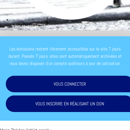
TEMPS DE LECTURE : < 1 MINUTE
Les émissions restent librement accessibles sur le site 7 jours
durant. Passés 7 jours, elles sont automatiquement archivées et
vous devez disposer d'un compte auditeurs à jour de cotisation.
VOUS CONNECTER
VOUS INSCRIRE EN RÉALISANT UN DON