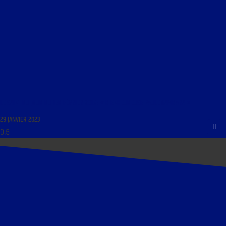
LE SAINT DU JOUR DU 1ER FÉVRIER 2015 : « BIENHEUREUSE PAULE GAMBARA »
29 JANVIER 2023