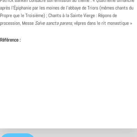
Patrick Banken
consacre son émission au thème : « Quatrième dimanche
après l’Épiphanie par les moines de l’abbaye de Triors (mêmes chants du
Propre que le Troisième) ; Chants à la Sainte Vierge : Répons de
procession, Messe
Salve sancta parens
, vêpres dans le rit monastique »
Référence :