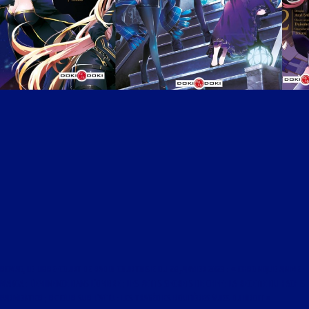
RCMAG, LE LIBRE-COURT DE RADIO COURTOISIE DU 28 JANVIER 2023 : « CHRONIQUE ANIME-
MANGA : L’EMINENCE DANS L’OMBRE ; LES PETITS SECRETS DE CHEF : LA RECETTE DU HACHIS
PARMENTIER ; RETOUR SUR L’ACTU : LES TRAGÉDIES ROUTIÈRES VUES DU DROIT »