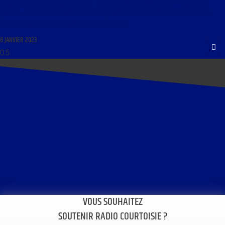
CHANT GRÉGORIEN DU 8 JANVIER 2023 : « SOLENNITÉ DE LA FÊTE DE L’ÉPIPHANIE DU 6
JANVIER : PROPRE DES CHANTS DE LA MESSE, ANTIENNE À MAGNIFICAT ET DEUX RÉPONS
PROLIXES PAR LA SCHOLA CANTORUM COLONIENSIS »
8 JANVIER 2023
VOUS SOUHAITEZ
SOUTENIR RADIO COURTOISIE ?