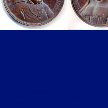
LIBRE JOURNAL DE LA RÉSISTANCE FRANÇAISE DU 7 DÉCEMBRE 2022 : « LES
BOULEVERSEMENTS GÉOPOLITIQUES DE L’ANNÉE 2022 ; LE GRAND SIÈCLE ET LE GÉNIE
FRANÇAIS AVEC SAINT FRANÇOIS DE SALES »