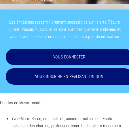
TEMPS DE LECTURE : < 1 MINUTE
Les émissions restent librement accessibles sur le site 7 jours
durant. Passés 7 jours, elles sont automatiquement archivées et
vous devez disposer d'un compte auditeurs à jour de cotisation.
VOUS CONNECTER
VOUS INSCRIRE EN RÉALISANT UN DON
Charles de Meyer reçoit :
Yves-Marie Bercé,
de l’Institut
, ancien directeur de l’
Ecole
nationale des chartes
, professeur émérite d’histoire moderne à