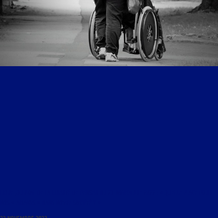
LIBRE JOURNAL DE LA LIBERTÉ DE PENSER DU 23 NOVEMBRE 2022 : « QUELLE PLACE POUR
NOS « AIDANTS » DANS NOTRE SOCIÉTÉ ? »