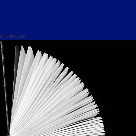
LIBRE JOURNAL DU LUNDI SOIR DU 24 OCTOBRE 2022 : “LE RENDEZ-VOUS DE LA
RÉINFORMATION ; LE BIEN ET LE MAL DANS LE ROMAN CONTEMPORAIN »
24 OCTOBRE 2022