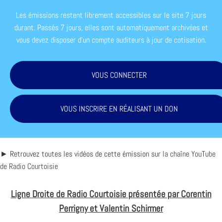
Les émissions restent librement accessibles sur le site 7 jours
durant. Passés 7 jours, elles sont automatiquement archivées et
vous devez disposer d'un compte auditeurs à jour de cotisation.
VOUS CONNECTER
VOUS INSCRIRE EN RÉALISANT UN DON
► Retrouvez toutes les vidéos de cette émission sur
la chaîne YouTube
de Radio Courtoisie
Ligne Droite de Radio Courtoisie présentée par Corentin
Perrigny et Valentin Schirmer