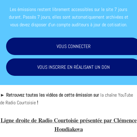
Les émissions restent librement accessibles sur le site 7 jours
durant. Passés 7 jours, elles sont automatiquement archivées et
vous devez disposer d'un compte auditeurs à jour de cotisation.
VOUS CONNECTER
VOUS INSCRIRE EN RÉALISANT UN DON
► Retrouvez toutes les vidéos de cette émission sur
la chaîne YouTube
de Radio Courtoisie
!
Ligne droite de Radio Courtoisie présentée par Clémence
Houdiakova