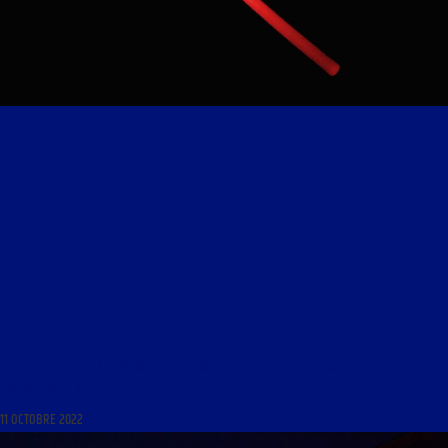
LIBRE JOURNAL DE LA RÉACTION DU 11 OCTOBRE 2022 : « ESSENCE, EXISTENCE ET
ZINZINULERIES »
11 OCTOBRE 2022