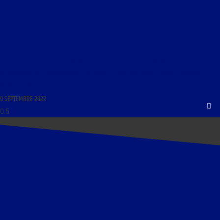
LIBRE JOURNAL DE LA VIE FRANÇAISE DU 9 SEPTEMBRE 2022 : « ANNIVERSAIRE DU
BICENTENAIRE DE L’INDÉPENDANCE DU BRÉSIL ET LES ÉLECTIONS À VENIR ; HOMMAGE À LA
REINE ELISABETH II »
9 SEPTEMBRE 2022