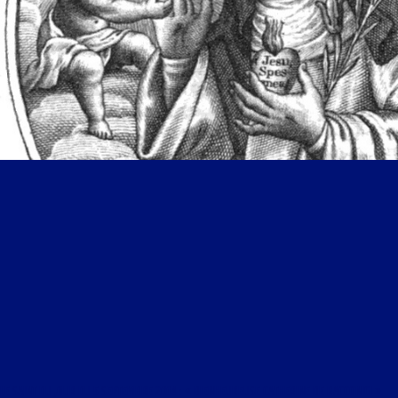
LE SAINT DU JOUR DU 5 SEPTEMBRE 2004 : « BIENHEUREUSE CATHERINE DE RACCONIGI ».