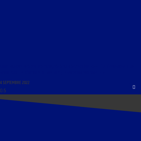
LIBRE JOURNAL DES AMITIÉS FRANÇAISES DU 4 SEPTEMBRE 2022 : “LE TÉMOIGNAGE D’UN
MOINE SUR LES TÉNÈBRES DE NOS VIES ; LA VOCATION PATERNELLE »
4 SEPTEMBRE 2022