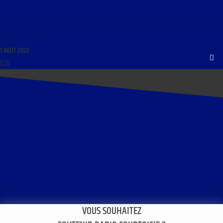
PROMENADE ET FLÂNERIES AU DOMAINE DE POÉSIE DU 6 MARS 1992 : « LES POÈTES ET LES
ARBRES (SUITE) »
1 AOÛT 2022
VOUS SOUHAITEZ