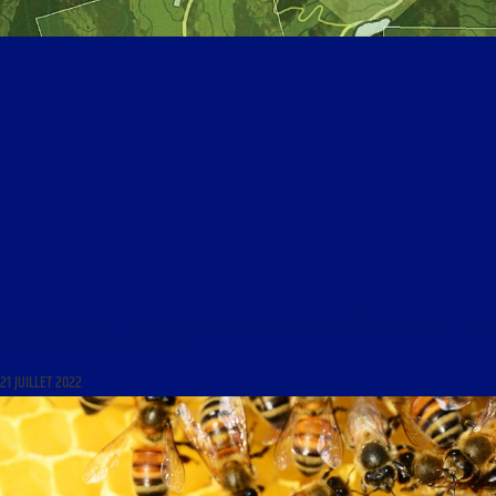
LIBRE JOURNAL DES CHEVAU-LÉGER DU 21 JUILLET 2022 : « PORT-AUX-FRANÇAIS, UN REPAIRE
DE CORSAIRES AU VÉNÉZUÉLA ? »
21 JUILLET 2022