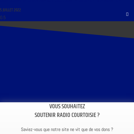
LIBRE JOURNAL DE LA RÉACTION DU 5 JUILLET 2022 : « LIBERTÉS ET DÉPENDANCES »
5 JUILLET 2022
VOUS SOUHAITEZ
SOUTENIR RADIO COURTOISIE ?
Saviez-vous que notre site ne vit que de vos dons ?