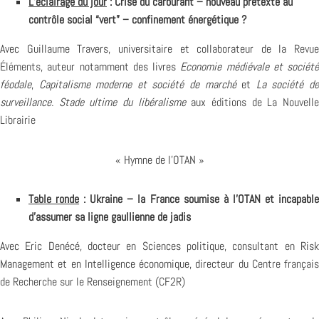
L’éclairage du jour
: Crise du carburant – nouveau prétexte au
contrôle social “vert” – confinement énergétique ?
Avec Guillaume Travers, universitaire et collaborateur de la
Revue
Éléments
, auteur notamment des livres
Economie médiévale et société
féodale
,
Capitalisme moderne et société de marché
et
La société d
surveillance. Stade ultime du libéralisme
aux
éditions de La Nouvell
Librairie
« Hymne de l’OTAN »
Table ronde
: Ukraine – la France soumise à l’OTAN et incapabl
d’assumer sa ligne gaullienne de jadis
Avec Eric Denécé, docteur en Sciences politique, consultant en Risk
Management et en Intelligence économique, directeur du
Centre français
de Recherche sur le Renseignement (CF2R)