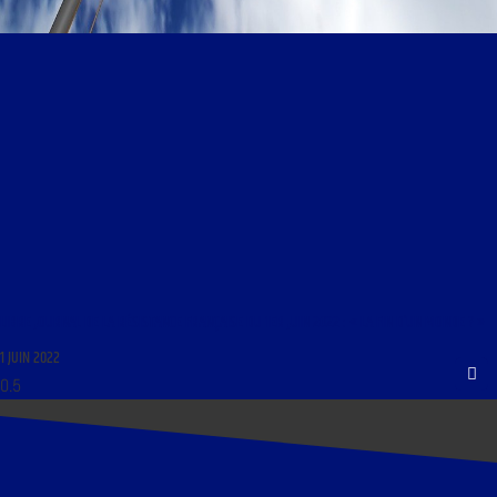
LIBRE JOURNAL DE LA RÉSISTANCE FRANÇAISE DU 1ER JUIN 2022 : « LA FIN D’UN MONDE ? »
1 JUIN 2022