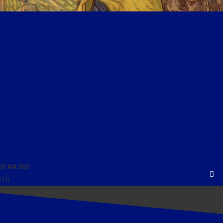
LIBRE JOURNAL DES AMITIÉS FRANÇAISES DU 22 MAI 2022 : “COMMENTAIRES DE L’ACTUALITÉ ;
A LA RECHERCHE DU FILM PERDU ; JÉSUS, DEUXIÈME PARTIE, LES PARABOLES »
22 MAI 2022