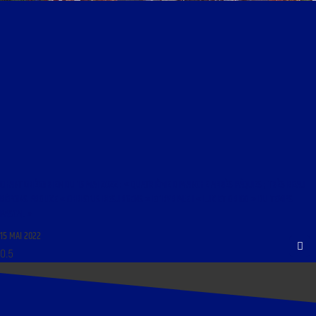
CHANT GRÉGORIEN DU 15 MAI 2022 : « QUATRIÈME DIMANCHE APRÈS PÂQUES ; TRÈS BEAU
RÉPONS PROLIXE « CHRISTUS RESURGENS » ET KYRIALE I « LUX ET ORIGO » DU TEMPS
PASCAL »
15 MAI 2022