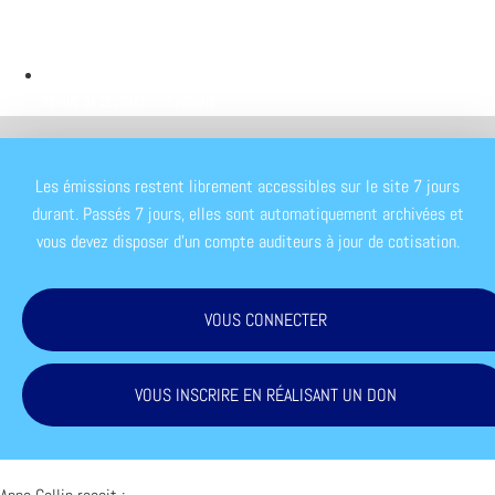
TEMPS DE LECTURE : < 1 MINUTE
Les émissions restent librement accessibles sur le site 7 jours
durant. Passés 7 jours, elles sont automatiquement archivées et
vous devez disposer d'un compte auditeurs à jour de cotisation.
VOUS CONNECTER
VOUS INSCRIRE EN RÉALISANT UN DON