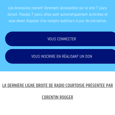
Les émissions restent librement accessibles sur le site 7 jours
durant. Passés 7 jours, elles sont automatiquement archivées et
vous devez disposer d'un compte auditeurs à jour de cotisation.
VOUS CONNECTER
VOUS INSCRIRE EN RÉALISANT UN DON
LA DERNIÈRE LIGNE DROITE DE RADIO COURTOISIE PRÉSENTÉE PAR
CORENTIN ROUGER