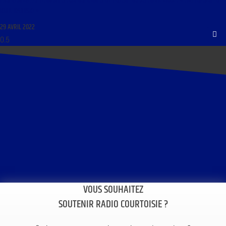
PROMENADE ET FLÂNERIES AUX DOMAINES DE POÉSIE DU 29 AVRIL 2022 : « ANTHOLOGIE DE
KIRIL KADIISKI »
29 AVRIL 2022
VOUS SOUHAITEZ
SOUTENIR RADIO COURTOISIE ?