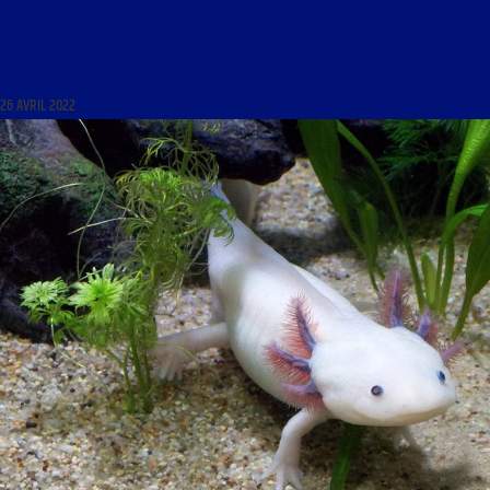
LIBRE JOURNAL DES HISTOIRES DE L’ART ET DU PATRIMOINE DU 26 AVRIL 2022 : « L’EVANGILE
AU PAYS DU SOURIRE, TROIS SIÈCLES ET DEMI DE PRÉSENCE DES MISSIONS ÉTRANGÈRES EN
THAÏLANDE »
26 AVRIL 2022