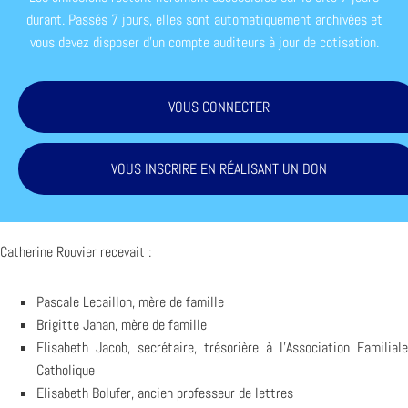
durant. Passés 7 jours, elles sont automatiquement archivées et
vous devez disposer d'un compte auditeurs à jour de cotisation.
VOUS CONNECTER
VOUS INSCRIRE EN RÉALISANT UN DON
Catherine Rouvier recevait :
Pascale Lecaillon, mère de famille
Brigitte Jahan, mère de famille
Elisabeth Jacob, secrétaire, trésorière à l’Association Familiale
Catholique
Elisabeth Bolufer, ancien professeur de lettres