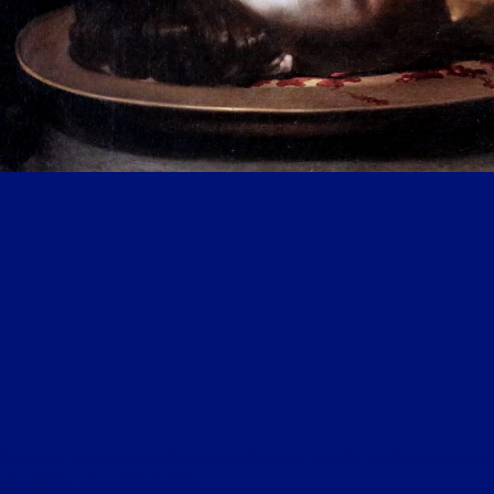
PROMENADE ET FLÂNERIES AU DOMAINE DE POÉSIE DU 24 JUIN 1994 : « ÉVOCATION DE SAINT
JEAN-BAPTISTE ; DES LIVRES CHOISIS »