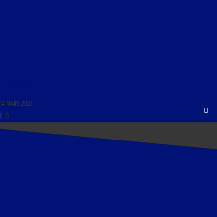
LE FRANÇAIS EN PARTAGE DU 14 MARS 2022 : « LE BONAPARTISME, LA LANGUE FRANÇAISE ET
LA FRANCOPHONIE »
14 MARS 2022