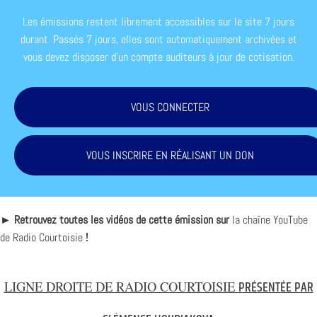
Les émissions restent librement accessibles sur le site 7 jours
durant. Passés 7 jours, elles sont automatiquement archivées et
vous devez disposer d'un compte auditeurs à jour de cotisation.
VOUS CONNECTER
VOUS INSCRIRE EN RÉALISANT UN DON
► Retrouvez toutes les vidéos de cette émission sur
la chaîne YouTube
de Radio Courtoisie
!
LIGNE DROITE DE RADIO COURTOISIE
PRÉSENTÉE PAR