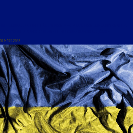
LIBRE JOURNAL DE CHRÉTIENTÉ DU 10 MARS 2022 : « LE 19 MARS, QUEL ANNIVERSAIRE ? ;
ACTUALITÉS DE LA FRANCE ET DU MONDE ; NOS CONNAISSANCES SUR JÉSUS »
10 MARS 2022