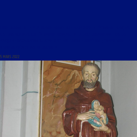
LIBRE JOURNAL DE LA PLUS GRANDE FRANCE DU 5 MARS 2022 : « L’ÉCONOMIE FRANÇAISE ;
LES CONSÉQUENCES SUR L’ÉCONOMIE FRANÇAISE DE LA CRISE UKRAINIENNE ; BAS LES
MASQUES : INSTAURATION DU 4ÈME REICH VIA L’UNION EUROPÉENNE ; COMPRENDRE LES
DERNIERS ÉVÉNEMENTS EN UKRAINE »
5 MARS 2022