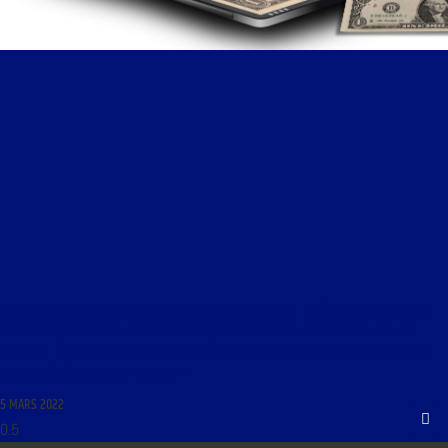
LIBRE JOURNAL DE LA PLUS GRANDE FRANCE DU 5 MARS 2022 : « L’ÉCONOMIE FRANÇAISE ;
LES CONSÉQUENCES SUR L’ÉCONOMIE FRANÇAISE DE LA CRISE UKRAINIENNE ; BAS LES
MASQUES : INSTAURATION DU 4ÈME REICH VIA L’UNION EUROPÉENNE ; COMPRENDRE LES
DERNIERS ÉVÉNEMENTS EN UKRAINE »
5 MARS 2022