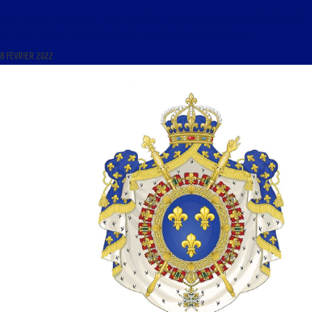
LIBRE JOURNAL DU MONDE DE LA FOI DU 8 FÉVRIER 2022 : « INTRODUCTION À LA SÉRÉNITÉ
DE L’ÉCOLE DE SAINT FRANÇOIS DE SALES ; HOMMAGE À RENÉ DE OBALDIA »
8 FÉVRIER 2022